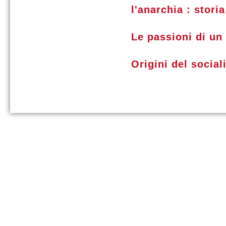
l'anarchia : stori
Le passioni di un
Origini del soci
credits
-
- Via Fratelli Bandiera 1